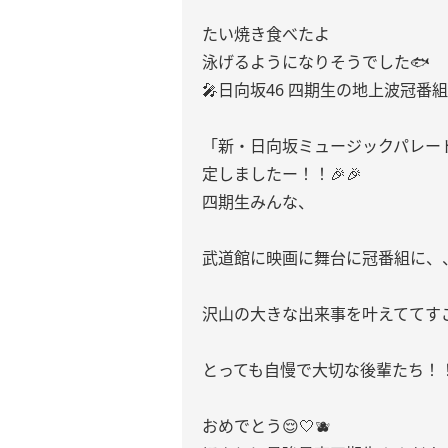
たい焼き食べたよ
泳げるようになりそうでした🐟
🎤日向坂46 四期生の地上波冠番組
「新・日向坂ミュージックパレー
定しましたー！！🎉🎉
四期生みんな、
武道館に映画に舞台に冠番組に、
沢山の大きな出来事を叶えててす
とっても自慢で大切な後輩たち！
おめでとう😌🤍🫐