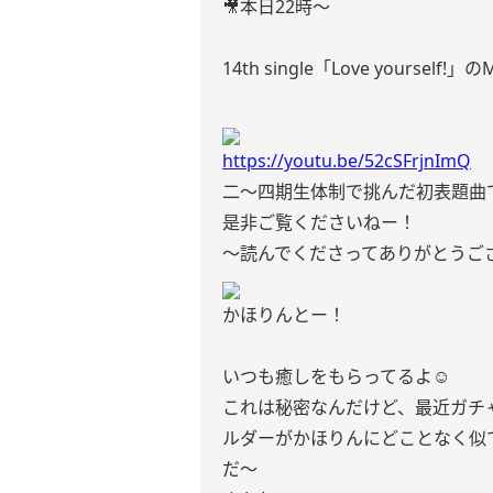
🎥本日22時〜
14th single「Love yourse
https://youtu.be/52cSFrjnImQ
二〜四期生体制で挑んだ初表題曲
是非ご覧くださいねー！
〜読んでくださってありがとうご
かほりんとー！
いつも癒しをもらってるよ☺️
これは秘密なんだけど、最近ガチ
ルダーがかほりんにどことなく似
だ〜