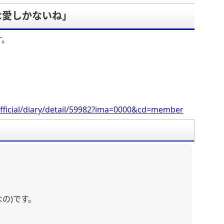
な愛しかないね」
す。
fficial/diary/detail/59982?ima=0000&cd=member
なの)です。