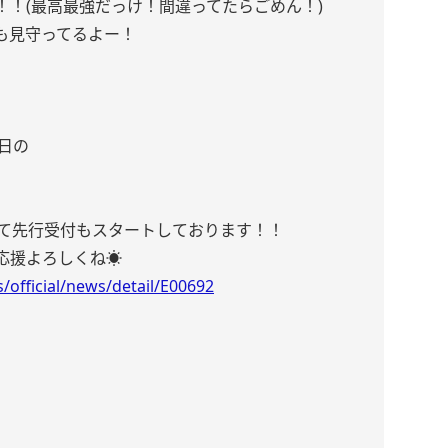
！！(最高最強だっけ！間違ってたらごめん！)
も見守ってるよー！
1日の
にて先行受付もスタートしております！！
援よろしくね☀️
official/news/detail/E00692