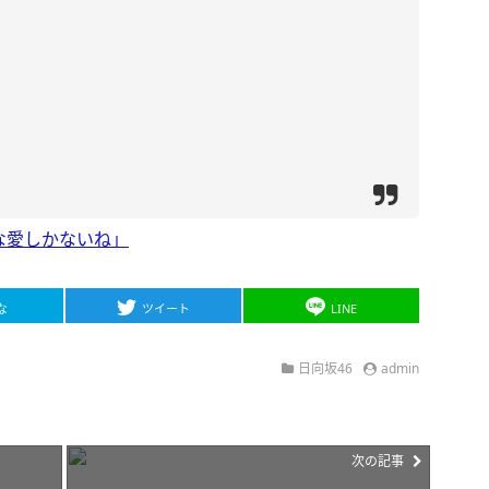
な愛しかないね」
な
ツイート
LINE
日向坂46
admin
次の記事