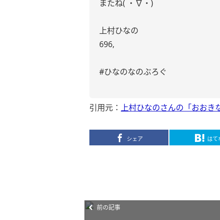
またね( ・∇・)
上村ひなの
696,
#ひなのなのぶろぐ
引用元：
上村ひなのさんの「おおき
シェア
はて
前の記事