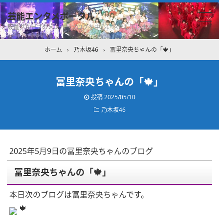
芸能エンタメポータル
坂道グループのメンバーブログを中心に紹介しています
ホーム
›
乃木坂46
›
冨里奈央ちゃんの「🍁」
冨里奈央ちゃんの「🍁」
投稿
2025/05/10
乃木坂46
2025年5月9日の冨里奈央ちゃんのブログ
冨里奈央ちゃんの「🍁」
本日次のブログは冨里奈央ちゃんです。
🍁