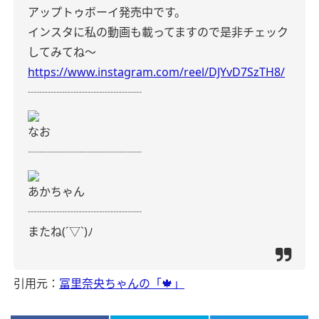
アップトゥボーイ発売中です。
インスタに私の動画も載ってますので是非チェック
してみてね〜
https://www.instagram.com/reel/DJYvD7SzTH8/
┈┈┈┈┈┈┈┈┈┈
なお
┈┈┈┈┈┈┈┈┈┈
あかちゃん
┈┈┈┈┈┈┈┈┈┈
またね(´▽`)ﾉ
引用元：
冨里奈央ちゃんの「🍁」