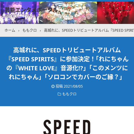
芸能エンタメポータル
坂道グループのメンバーブログを中心に紹介しています
ホーム
›
ももクロ
›
高城れに、SPEEDトリビュートアルバム『SPEED SPI
高城れに、SPEEDトリビュートアルバム
『SPEED SPIRITS』に参加決定！｢れにちゃん
の『WHITE LOVE』音源化!?」｢このメンツに
れにちゃん」｢ソロコンでカバーのご縁？」
投稿
2021/08/05
ももクロ