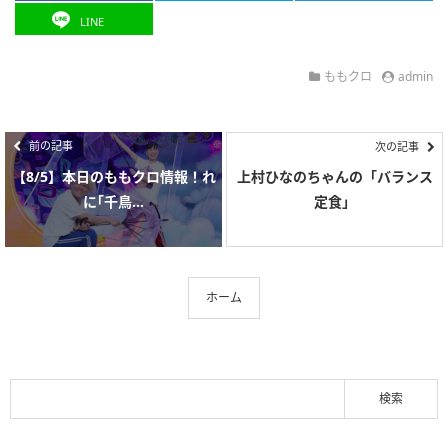
LINE
ももクロ
admin
前の記事
次の記事
【8/5】本日のももクロ情報！れ
上村ひなのちゃんの「バランス
に｢千鳥...
定食」
ホーム