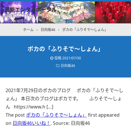
芸能エンタメポータル
坂道グループのメンバーブログを中心に紹介しています
ホーム
›
日向坂46
›
ポカの「ふりそで～しょん」
ポカの「ふりそで～しょん」
投稿
2021/07/30
日向坂46
2021年7月29日のポカのブログ ポカの「ふりそで～し
ょん」 本日次のブログはポカです。 ふりそで～しょ
ん https://www.h […]
The post
ポカの「ふりそで～しょん」
first appeared
on
日向坂46いいね！
.
Source: 日向坂46