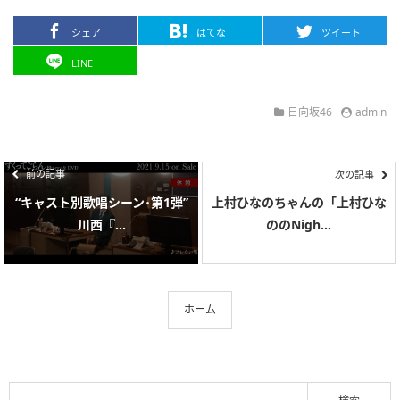
シェア
はてな
ツイート
LINE
日向坂46
admin
前の記事
次の記事
“キャスト別歌唱シーン･第1弾”
上村ひなのちゃんの「上村ひな
川西『...
ののNigh...
ホーム