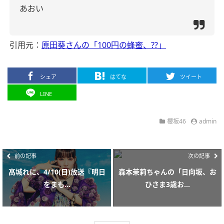
あおい
引用元：
原田葵さんの「100円の蜂蜜、??」
シェア
はてな
ツイート
LINE
櫻坂46
admin
前の記事
次の記事
高城れに、4/10(日)放送『明日
森本茉莉ちゃんの「日向坂、お
をまも...
ひさま3歳お...