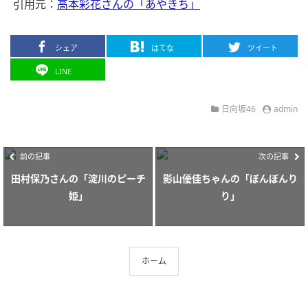
引用元：
高本彩花さんの「あやきち」
シェア
はてな
ツイート
LINE
日向坂46
admin
前の記事
次の記事
田村保乃さんの「淀川のピーチ
影山優佳ちゃんの「ぼんぼんり
姫」
り」
ホーム