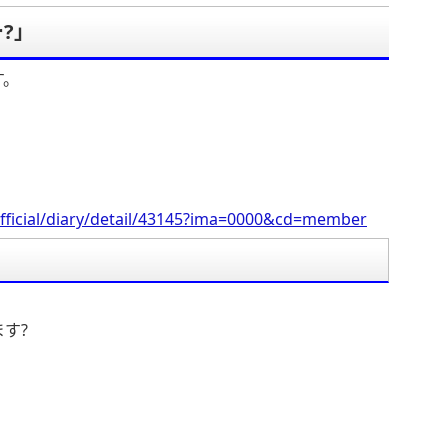
?」
す。
fficial/diary/detail/43145?ima=0000&cd=member
す?