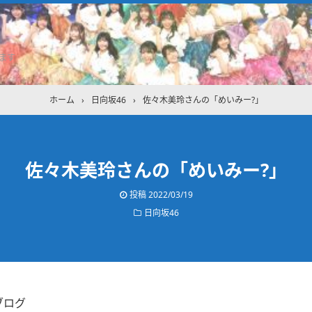
ます
ホーム
›
日向坂46
›
佐々木美玲さんの「めいみー?」
佐々木美玲さんの「めいみー?」
投稿
2022/03/19
日向坂46
ブログ