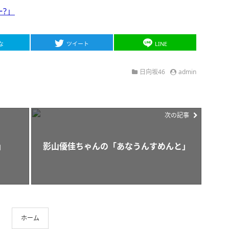
?」
な
ツイート
LINE
日向坂46
admin
次の記事
」
影山優佳ちゃんの「あなうんすめんと」
ホーム