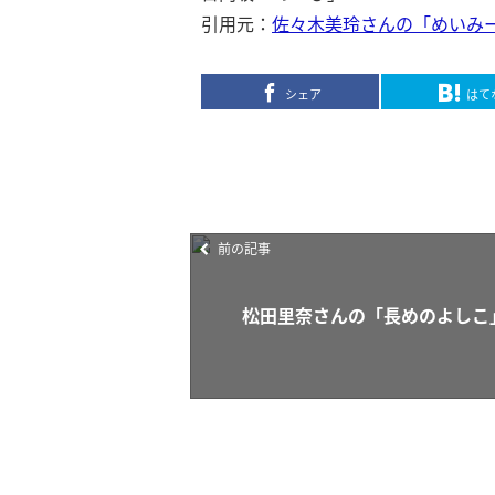
引用元：
佐々木美玲さんの「めいみー
シェア
はて
前の記事
松田里奈さんの「長めのよしこ