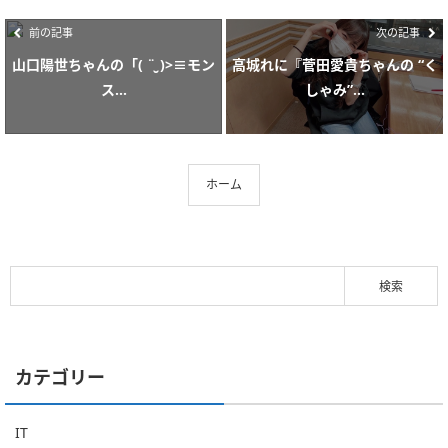
前の記事
次の記事
山口陽世ちゃんの「( ¨̮ )>≡モン
高城れに『菅田愛貴ちゃんの “く
ス...
しゃみ”...
ホーム
カテゴリー
IT