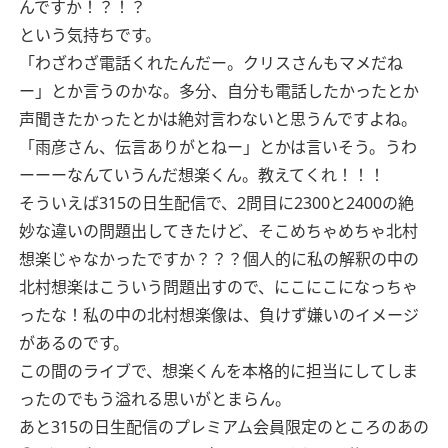
んですか！？！？
という気持ちです。
「わざわざ電話くれたんだー。クリスさんもマメだね
ー」とか言うのかな。多分、自分も電話したかったとか
声聞きたかったとかは絶対言わないと思うんですよね。
「雨彦さん、伝言ありがとねー」とかは言いそう。うわ
ーーーなんていうんだ想楽くん。教えてくれ！！！
そういえば315の日生配信で、2問目に2300と2400の絶
妙な違いの問題出してきたけど、そこめちゃめちゃ北村
想楽じゃなかったですか？？？個人的に私の解釈の中の
北村想楽はこういう問題出すので、にこにこになっちゃ
ったな！私の中の北村想楽像は、負けず嫌いのイメージ
があるのです。
この間のライブで、想楽くんを本格的に担当にしてしま
ったのでもう溢れる思いがとまらん。
あと315の日生配信のプレミアム会員限定のところのあの