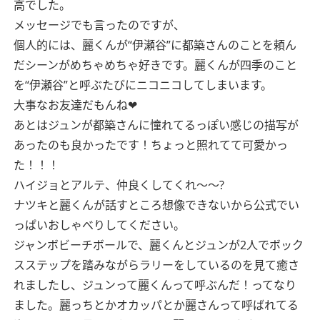
高でした。
メッセージでも言ったのですが、
個人的には、麗くんが“伊瀬谷”に都築さんのことを頼ん
だシーンがめちゃめちゃ好きです。麗くんが四季のこと
を“伊瀬谷”と呼ぶたびにニコニコしてしまいます。
大事なお友達だもんね❤︎
あとはジュンが都築さんに憧れてるっぽい感じの描写が
あったのも良かったです！ちょっと照れてて可愛かっ
た！！！
ハイジョとアルテ、仲良くしてくれ〜〜?
ナツキと麗くんが話すところ想像できないから公式でい
っぱいおしゃべりしてください。
ジャンボビーチボールで、麗くんとジュンが2人でボック
スステップを踏みながらラリーをしているのを見て癒さ
れましたし、ジュンって麗くんって呼ぶんだ！ってなり
ました。麗っちとかオカッパとか麗さんって呼ばれてる