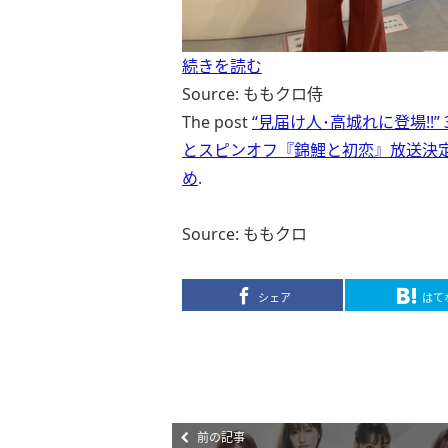
続きを読む
Source: ももクロ侍
The post
“見届け人･高城れに登場!!
とスピンオフ『錦鯉と初恋』放送決
め
.
Source: ももクロ
シェア
はて
前の記事