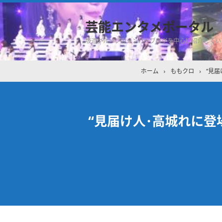
芸能エンタメポータル
坂道グループのメンバーブログを中心に紹介してい
ホーム
›
ももクロ
›
“見届
“見届け人･高城れに登場