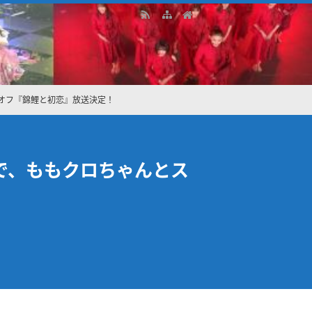
ピンオフ『錦鯉と初恋』放送決定！
ー枠で、ももクロちゃんとス