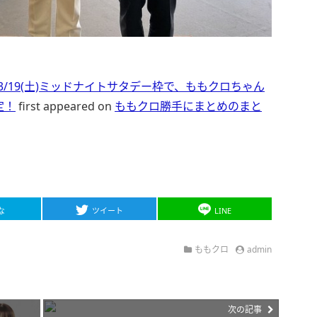
” 3/19(土)ミッドナイトサタデー枠で、ももクロちゃん
定！
first appeared on
ももクロ勝手にまとめのまと
な
ツイート
LINE
ももクロ
admin
次の記事