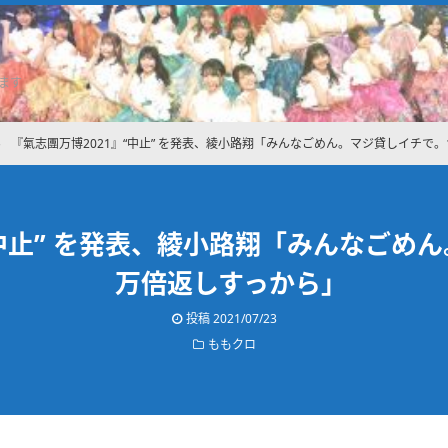
ます
›
『氣志團万博2021』“中止” を発表、綾小路翔「みんなごめん。マジ貸しイチで。
“中止” を発表、綾小路翔「みんなごめん
万倍返しすっから｣
投稿
2021/07/23
ももクロ