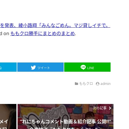
止” を発表、綾小路翔「みんなごめん。マジ貸しイチで。
ed on
ももクロ勝手にまとめのまとめ
.
な
ツイート
LINE
ももクロ
admin
次の記事
ーメイ
“れにちゃんコメント動画＆紹介記事 公開!!”