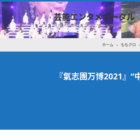
芸能エンタメポータル
坂道グループのメンバーブログを中心に紹介してい
ホーム
›
ももクロ
『氣志團万博2021』