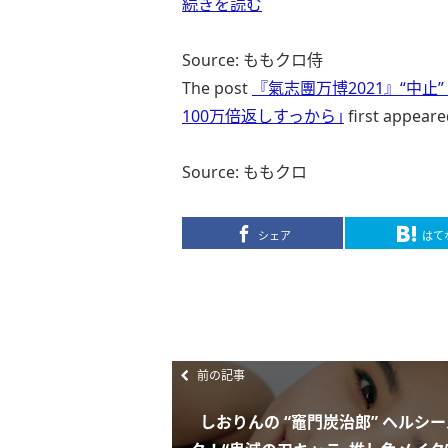
続きを読む
Source: ももクロ侍
The post
『氣志團万博2021』“中
100万倍返しすっから｣
first appear
Source: ももクロ
シェア
はて
前の記事
しおりんの “竈門炭治郎” ヘルシ