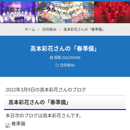
芸能エンタメポータル
坂道グループのメンバーブログを中心に紹介しています
ホーム
›
日向坂46
›
高本彩花さんの「春準備」
高本彩花さんの「春準備」
投稿
2022/03/09
日向坂46
2022年3月9日の高本彩花さんのブログ
高本彩花さんの「春準備」
本日次のブログは高本彩花さんです。
春準備