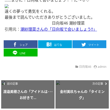
……まさに！日向坂で会いましょう！！だ〜☺︎♡︎
遠くの夢って勇気をくれる。
最後まで読んでいただきありがとうございました。
日向坂46
潮紗理菜
引用元：
潮紗理菜さんの「日向坂で会いましょう‼︎」
シェア
はてな
ツイート
LINE
日向坂46
admin
前の記事
次の記事
渡邉美穂さんの「アイドルは･･･
金村美玖ちゃんの「タイミン
お好きで...
グ」