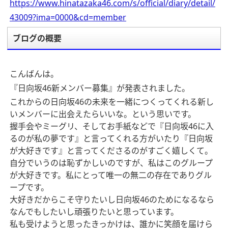
https://www.hinatazaka46.com/s/official/diary/detail/
43009?ima=0000&cd=member
ブログの概要
こんばんは。
『日向坂46新メンバー募集』が発表されました。
これからの日向坂
46
の未来を一緒につくってくれる新し
いメンバーに出会えたらいいな。という思いです。
握手会やミーグリ、そしてお手紙などで『日向坂
46
に入
るのが私の夢です』と言ってくれる方がいたり『日向坂
が大好きです』と言ってくださるのがすごく嬉しくて。
自分でいうのは恥ずかしいのですが、私はこのグループ
が大好きです。私にとって唯一の無二の存在でありグル
ープです。
大好きだからこそ守りたいし日向坂
46
のためになるなら
なんでもしたいし頑張りたいと思っています。
私も受けようと思ったきっかけは、誰かに笑顔を届けら