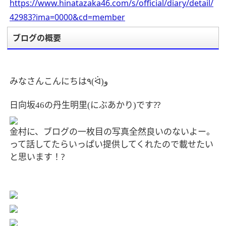
https://www.hinatazaka46.com/s/official/diary/detail/
42983?ima=0000&cd=member
ブログの概要
みなさんこんにちは
٩
و
(
ᐛ
)
日向坂
の丹生明里
にぶ
あかり
です
??
46
(
)
金村に、ブログの一枚目の写真全然良いのないよー。
って話してたらいっぱい提供してくれたので載せたい
と思います！
?