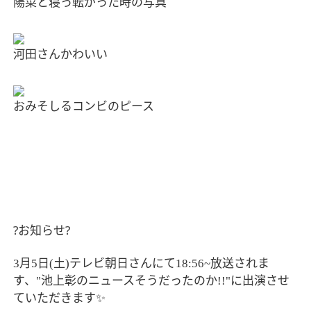
陽菜と寝っ転がった時の写真
河田さんかわいい
おみそしるコンビのピース
?
お知らせ
?
月
日
土
テレビ朝日さんにて
放送されま
3
5
(
)
18:56~
す、
池上彰のニュースそうだったのか
に出演させ
"
!!"
ていただきます
✨