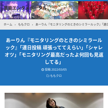
芸能エンタメポータル
坂道グループのメンバーブログを中心に紹介しています
ホーム
›
ももクロ
›
あーりん『モニタリングのときのシミラールック』｢連
あーりん『モニタリングのときのシミラール
ック』｢連日投稿 頑張っててえらい」｢シャレ
オツ」｢モニタリング最高だったよ何回も見返
してる」
投稿
2022/03/05
ももクロ