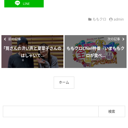
LINE
ももクロ
admin
前の記事
次の記事
｢筧さんの渋い声と夏菜子さんの
ももクロChan特番『いまももク
はしゃいで...
ロが食べ...
ホーム