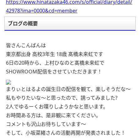
https://www.hinatazaka46.com/s/official/diary/detail/
42978?ima=0000&cd=member
ブログの概要
皆さんこんばんは
東京都出身 高校3年生 18歳 髙橋未来虹です
6日の20時から、上村ひなのと髙橋未来虹で
SHOWROOM配信をさせていただきます！
まりぃとはるよの誕生日の配信を観て、楽しそうだな〜
私もやりたいな〜と思ったので、誘ってみました?
2人でゆるーくお喋りしようかなと思います。
お時間ある方は、是非観に来てください。
コメントも沢山お待ちしています〜
そして、小坂菜緒さんの活動再開が発表されました！