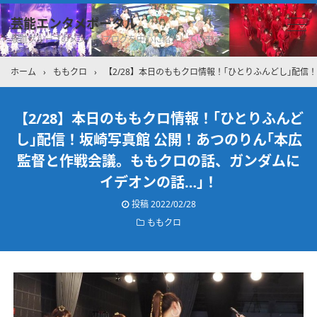
芸能エンタメポータル
坂道グループのメンバーブログを中心に紹介しています
ホーム
›
ももクロ
›
【2/28】本日のももクロ情報！｢ひとりふんどし｣配
【2/28】本日のももクロ情報！｢ひとりふんど
し｣配信！坂崎写真館 公開！あつのりん｢本広
監督と作戦会議。ももクロの話、ガンダムに
イデオンの話…｣！
投稿
2022/02/28
ももクロ