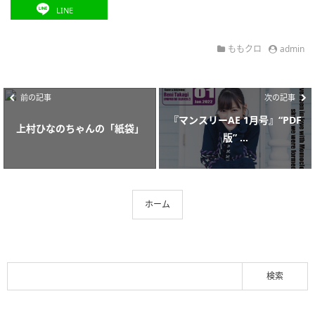
LINE
ももクロ
admin
前の記事
次の記事
『マンスリーAE 1月号』“PDF
上村ひなのちゃんの「紙袋」
版” ...
ホーム