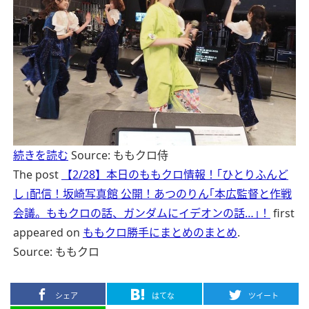
続きを読む
Source: ももクロ侍
The post
【2/28】本日のももクロ情報！｢ひとりふんど
し｣配信！坂崎写真館 公開！あつのりん｢本広監督と作戦
会議。ももクロの話、ガンダムにイデオンの話…｣！
first
appeared on
ももクロ勝手にまとめのまとめ
.
Source: ももクロ
シェア
はてな
ツイート