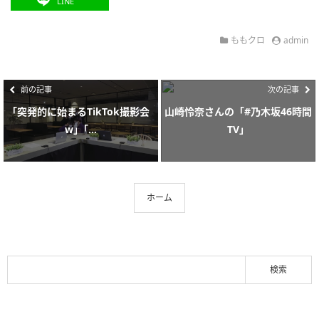
LINE
ももクロ
admin
前の記事
次の記事
｢突発的に始まるTikTok撮影会
山崎怜奈さんの「#乃木坂46時間
w」｢...
TV」
ホーム