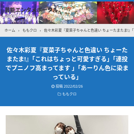
芸能エンタメポータル
坂道グループのメンバーブログを中心に紹介しています
ホーム
›
ももクロ
›
佐々木彩夏『夏菜子ちゃんと色違い ちょーたまたま!』
佐々木彩夏『夏菜子ちゃんと色違い ちょーた
またま!』｢これはちょっと可愛すぎる」｢連投
でプニノフ高まってます 」｢あーりん色に染ま
っている」
投稿
2022/02/26
ももクロ