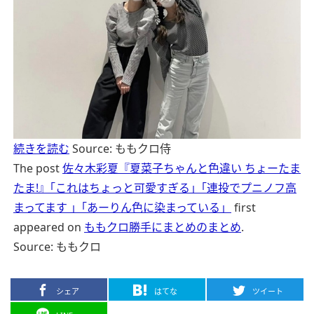
続きを読む
Source: ももクロ侍
The post
佐々木彩夏『夏菜子ちゃんと色違い ちょーたま
たま!』｢これはちょっと可愛すぎる」｢連投でプニノフ高
まってます 」｢あーりん色に染まっている」
first
appeared on
ももクロ勝手にまとめのまとめ
.
Source: ももクロ
シェア
はてな
ツイート