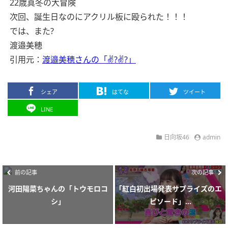
22歳真冬の大冒険
次回、誕生日なのにアクリル板に殴られた！！！
では、また?
渡邉美穂
引用元：
渡邉美穂さんの「✌?✌?」
シェア
はてな
ツイート
LINE
日向坂46
admin
前の記事
次の記事
河田陽菜ちゃんの「トウモロコ
｢紅白初出場発表サプライズのエ
シ」
ピソード」...