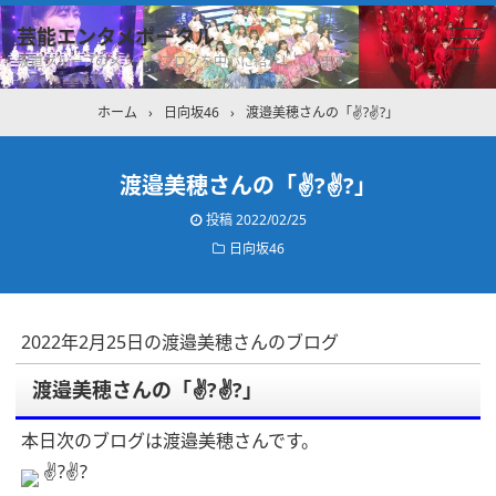
芸能エンタメポータル
坂道グループのメンバーブログを中心に紹介しています
ホーム
›
日向坂46
›
渡邉美穂さんの「✌?✌?」
渡邉美穂さんの「✌?✌?」
投稿
2022/02/25
日向坂46
2022年2月25日の渡邉美穂さんのブログ
渡邉美穂さんの「✌?✌?」
本日次のブログは渡邉美穂さんです。
✌?✌?