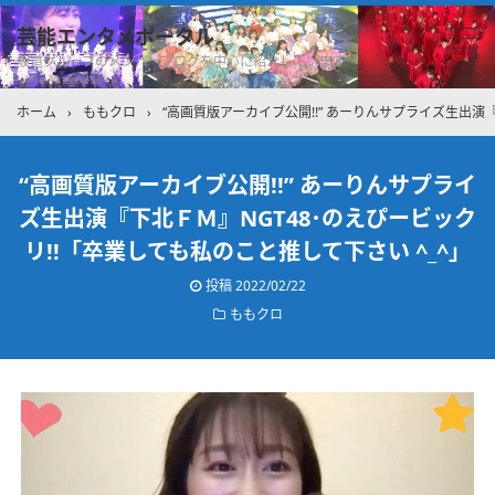
芸能エンタメポータル
坂道グループのメンバーブログを中心に紹介しています
ホーム
›
ももクロ
›
“高画質版アーカイブ公開!!” あーりんサプライズ生出演『
“高画質版アーカイブ公開!!” あーりんサプライ
ズ生出演『下北ＦＭ』NGT48･のえぴービック
リ!!「卒業しても私のこと推して下さい ^_^」
投稿
2022/02/22
ももクロ