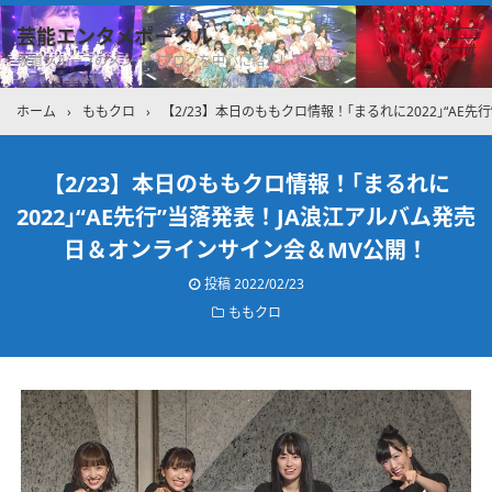
芸能エンタメポータル
坂道グループのメンバーブログを中心に紹介しています
ホーム
›
ももクロ
›
【2/23】本日のももクロ情報！｢まるれに2022｣“A
【2/23】本日のももクロ情報！｢まるれに
2022｣“AE先行”当落発表！JA浪江アルバム発売
日＆オンラインサイン会＆MV公開！
投稿
2022/02/23
ももクロ