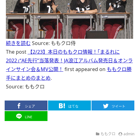
続きを読む
Source: ももクロ侍
The post
【2/23】本日のももクロ情報！｢まるれに
2022｣“AE先行”当落発表！JA浪江アルバム発売日＆オンラ
インサイン会＆MV公開！
first appeared on
ももクロ勝
手にまとめのまとめ
.
Source: ももクロ
シェア
はてな
ツイート
LINE
ももクロ
admin