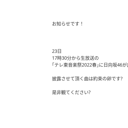
お知らせです！
23
日
17
時
30
分から生放送の
｢テレ東音楽祭
2022
春｣に日向坂
46
が
披露させて頂く曲は約束の卵です
?
是非観てください
?