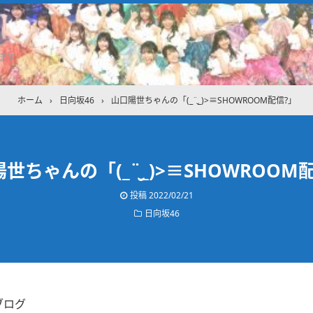
ます
ホーム
›
日向坂46
›
山口陽世ちゃんの「(_¨̮_)>≡SHOWROOM配信?」
世ちゃんの「(_¨̮_)>≡SHOWROOM
投稿
2022/02/21
日向坂46
ブログ