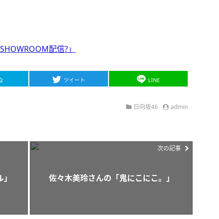
≡SHOWROOM配信?」
な
ツイート
LINE
日向坂46
admin
次の記事
ル」
佐々木美玲さんの「鬼にこにこ。」