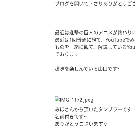
ブログを開いて下さりありがとうご
最近は進撃の巨人のアニメが終わり
最近は
1
回普通に観て、
YouTube
でみ
ものを一緒に観て、解説している
Yo
ております
趣味を楽しんでいる山口です
?
みほさんから頂いたタンブラーです
名前付きです〜！
ありがとうございます
☺️