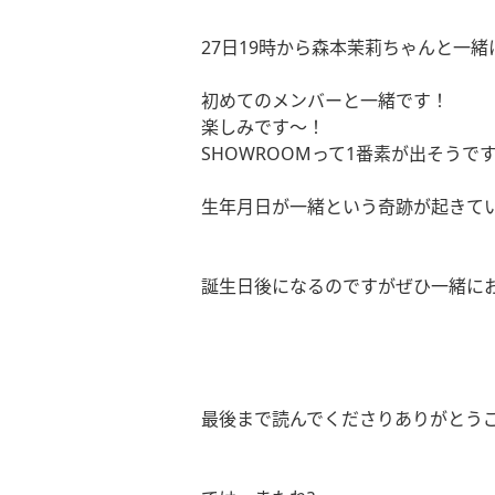
27
日
19
時から森本茉莉ちゃんと一緒
初めてのメンバーと一緒です！
楽しみです〜！
SHOWROOM
って
1
番素が出そうで
生年月日が一緒という奇跡が起きて
誕生日後になるのですがぜひ一緒に
最後まで読んでくださりありがとう