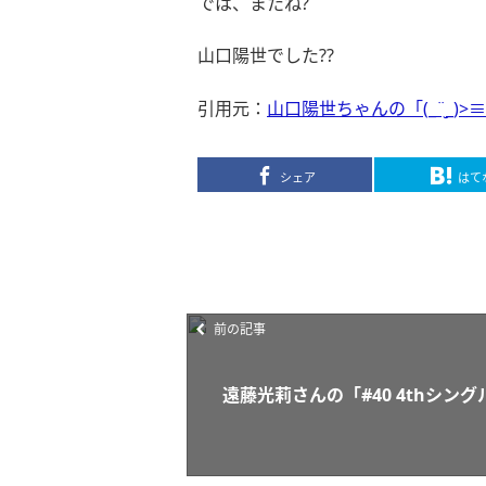
では、またね
?
山口陽世でした
??
引用元：
山口陽世ちゃんの「(_¨̮_)>
シェア
はて
前の記事
遠藤光莉さんの「#40 4thシング