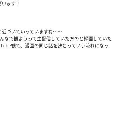
ざいます！
に近づいていっていますね〜〜
んなで観ようって生配信していた方のと録画していた
uTube
観て、漫画の同じ話を読むっていう流れになっ
！