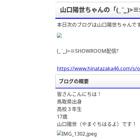
山口陽世ちゃんの「(_¨̮_)>
本日次のブログは山口陽世ちゃんで
(_¨̮_)>≡SHOWROOM配信?
https://www.hinatazaka46.com/s/o
ブログの概要
皆さんこんにちは！
鳥取県出身
高校３年生
17
歳
山口陽世（やまぐちはるよ）です！