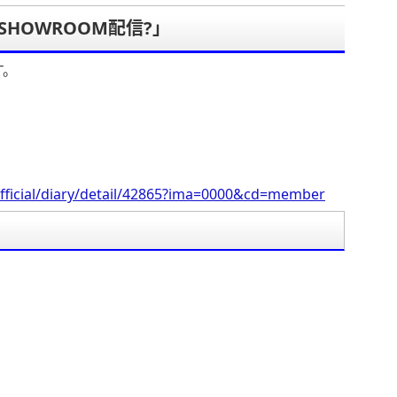
≡SHOWROOM配信?」
す。
fficial/diary/detail/42865?ima=0000&cd=member