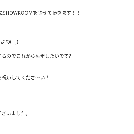
に
SHOWROOM
をさせて頂きます！！
すよね
( ¨̮ )
いるのでこれから毎年したいです
?
お祝いしてくださ〜い！
ございました。