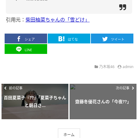
引用元：
柴田柚菜ちゃんの「雪どけ」
シェア
はてな
ツイート
LINE
乃木坂46
admin
前の記事
次の記事
百田夏菜子『??』｢夏菜子ちゃん
齋藤冬優花さんの「今夜??」
と朝日さ...
ホーム