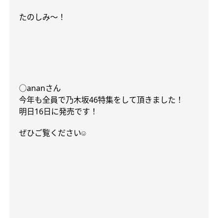
たのしみ〜！
○anan
さん
今年も全員で乃木坂
46
特集をして頂きました！
明日
16
日に発売です！
ぜひご覧ください
☺︎