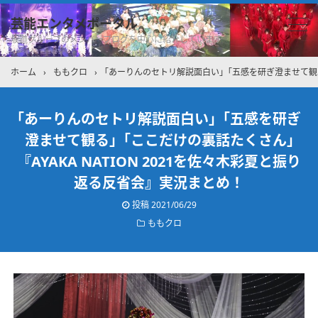
芸能エンタメポータル
坂道グループのメンバーブログを中心に紹介しています
ホーム
›
ももクロ
›
｢あーりんのセトリ解説面白い」｢五感を研ぎ澄ませて観る」
｢あーりんのセトリ解説面白い」｢五感を研ぎ
澄ませて観る」｢ここだけの裏話たくさん｣
『AYAKA NATION 2021を佐々木彩夏と振り
返る反省会』実況まとめ！
投稿
2021/06/29
ももクロ