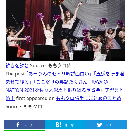
続きを読む
Source: ももクロ侍
The post
｢あーりんのセトリ解説面白い」｢五感を研ぎ澄
ませて観る」｢ここだけの裏話たくさん｣『AYAKA
NATION 2021を佐々木彩夏と振り返る反省会』実況まと
め！
first appeared on
ももクロ勝手にまとめのまとめ
.
Source: ももクロ
シェア
はてな
ツイート