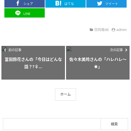
シェア
はてな
ツイート
LINE
日向坂46
admin
前の記事
次の記事
富田鈴花さんの「今日はどんな
佐々木美玲さんの「ハレハレ〜
話？?‍♀️...
☀️」
ホーム