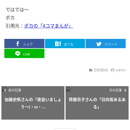
ではでは〜
ポカ
引用元：
ポカの「4コマまんが」
シェア
はてな
ツイート
LINE
日向坂46
admin
前の記事
次の記事
加藤史帆さんの「夜会いましょ
齊藤京子さんの「日向坂あるあ
う〜(・ω・...
る」