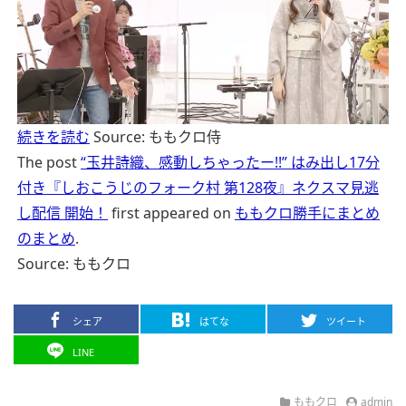
続きを読む
Source: ももクロ侍
The post
“玉井詩織、感動しちゃったー!!” はみ出し17分
付き『しおこうじのフォーク村 第128夜』ネクスマ見逃
し配信 開始！
first appeared on
ももクロ勝手にまとめ
のまとめ
.
Source: ももクロ
シェア
はてな
ツイート
LINE
ももクロ
admin