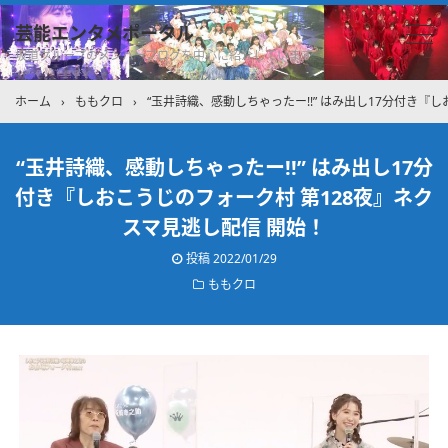
芸能エンタメポータル
坂道グループのメンバーブログを中心に紹介しています
ホーム
›
ももクロ
›
“玉井詩織、感動しちゃったー!!” はみ出し17分付き『
“玉井詩織、感動しちゃったー!!” はみ出し17分
付き『しおこうじのフォーク村 第128夜』ネク
スマ見逃し配信 開始！
投稿
2022/01/29
ももクロ