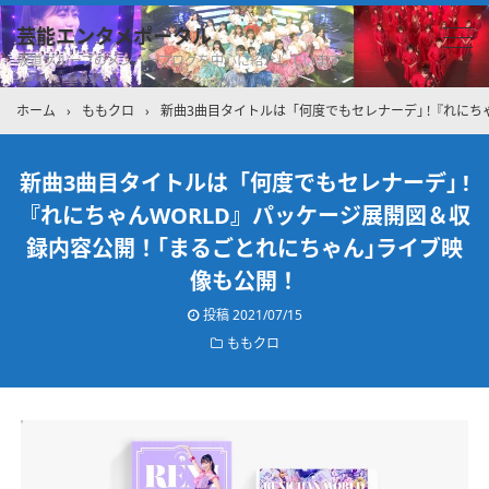
芸能エンタメポータル
坂道グループのメンバーブログを中心に紹介しています
ホーム
›
ももクロ
›
新曲3曲目タイトルは「何度でもセレナーデ｣ !『れに
新曲3曲目タイトルは「何度でもセレナーデ｣ !
『れにちゃんWORLD』パッケージ展開図＆収
録内容公開！｢まるごとれにちゃん｣ライブ映
像も公開！
投稿
2021/07/15
ももクロ