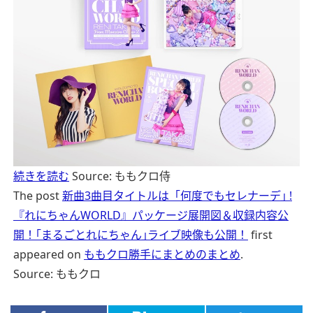
続きを読む
Source: ももクロ侍
The post
新曲3曲目タイトルは「何度でもセレナーデ｣ !
『れにちゃんWORLD』パッケージ展開図＆収録内容公
開！｢まるごとれにちゃん｣ライブ映像も公開！
first
appeared on
ももクロ勝手にまとめのまとめ
.
Source: ももクロ