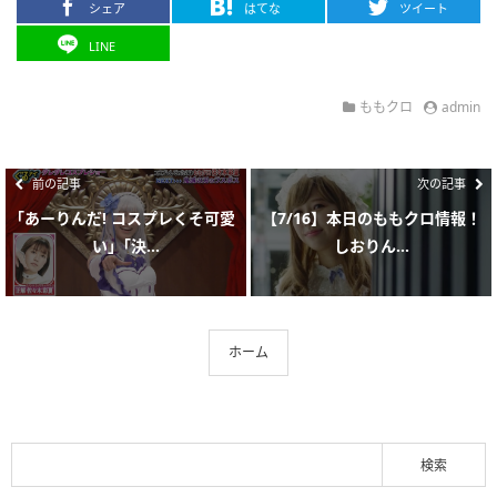
シェア
はてな
ツイート
LINE
ももクロ
admin
前の記事
次の記事
｢あーりんだ! コスプレくそ可愛
【7/16】本日のももクロ情報！
い」｢決...
しおりん...
ホーム