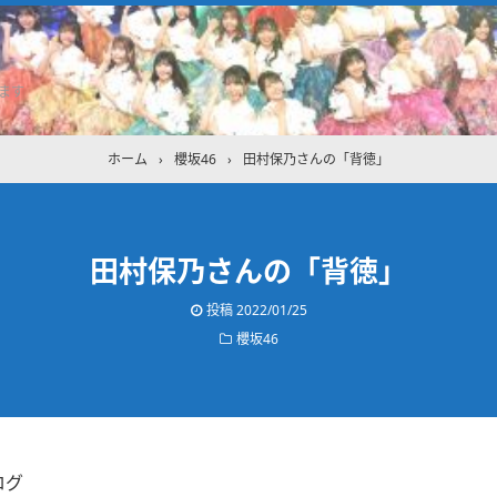
ます
ホーム
›
櫻坂46
›
田村保乃さんの「背徳」
田村保乃さんの「背徳」
投稿
2022/01/25
櫻坂46
ログ