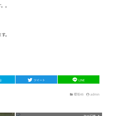
す。。
ます。
な
ツイート
LINE
櫻坂46
admin