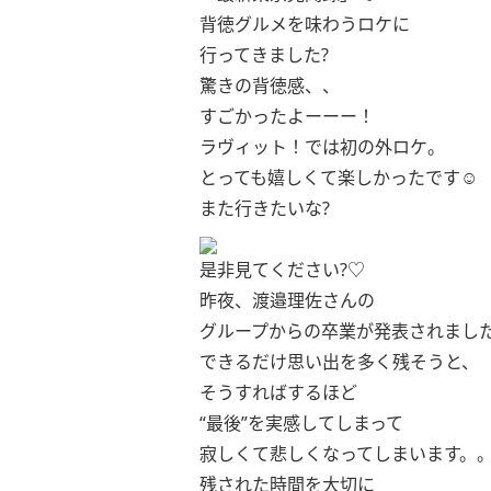
背徳グルメを味わうロケに
行ってきました?
驚きの背徳感、、
すごかったよーーー！
ラヴィット！では初の外ロケ‪‪。
とっても嬉しくて楽しかったです‪‪‪‪☺︎‬
また行きたいな?
是非見てください?♡
昨夜、渡邉理佐さんの
グループからの卒業が発表されまし
できるだけ思い出を多く残そうと、
そうすればするほど
“最後”を実感してしまって
寂しくて悲しくなってしまいます。
残された時間を大切に