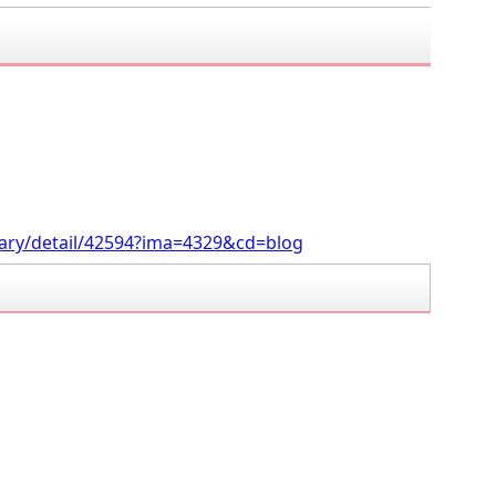
。
iary/detail/42594?ima=4329&cd=blog