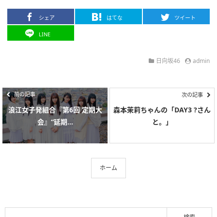
シェア
はてな
ツイート
LINE
日向坂46
admin
前の記事
次の記事
浪江女子発組合『第6回 定期大
森本茉莉ちゃんの「DAY3 ?さん
会』“延期...
と。」
ホーム