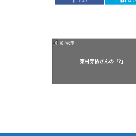
シェア
はて
前の記事
東村芽依さんの「?」