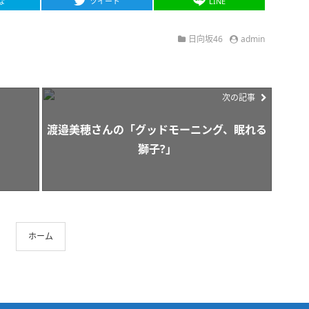
な
ツイート
LINE
日向坂46
admin
次の記事
渡邉美穂さんの「グッドモーニング、眠れる
獅子?」
ホーム