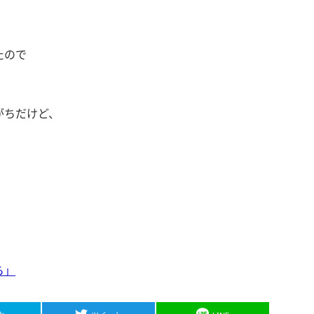
たので
がちだけど、
ら」