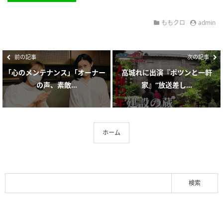
ももクロ
admin
前の記事
次の記事
｢心のメンテナンス」｢オーナー
高城れに出演『ポツンと一軒
の声、素敵...
家』“放送差し...
ホーム