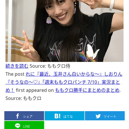
続きを読む
Source: ももクロ侍
The post
れに『最近、玉井さん白いからな〜』しおりん
『そうなの〜♡』｢週末ももクロパンチ 7/10」実況まと
め！
first appeared on
ももクロ勝手にまとめのまとめ
.
Source: ももクロ
シェア
はてな
ツイート
LINE