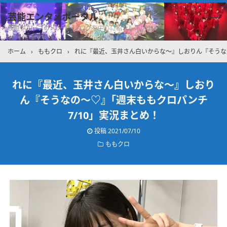
芸能エンタメポータル
坂道グループのメンバーブログを中心に紹介しています
ホーム
›
ももクロ
›
れに『最近、玉井さん白いからな〜』しおりん『そうなの
れに『最近、玉井さん白いからな〜』しおり
ん『そうなの〜♡』｢週末ももクロパンチ
7/10」実況まとめ！
投稿
2021/07/10
ももクロ