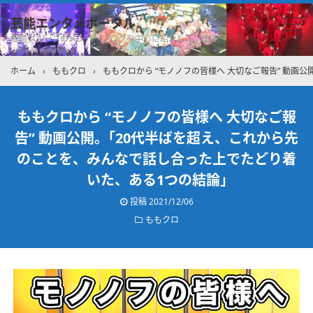
芸能エンタメポータル
坂道グループのメンバーブログを中心に紹介しています
ホーム
›
ももクロ
›
ももクロから “モノノフの皆様へ 大切なご報告” 動画
ももクロから “モノノフの皆様へ 大切なご報
告” 動画公開。｢20代半ばを超え、これから先
のことを、みんなで話し合った上でたどり着
いた、ある1つの結論｣
投稿
2021/12/06
ももクロ