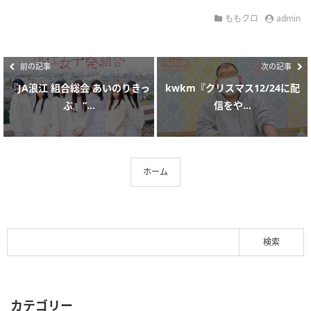
ももクロ
admin
前の記事
次の記事
『JA浪江 組合総会 あいのりきっ
kwkm『クリスマス12/24に配
ぷ』“...
信をや...
ホーム
カテゴリー