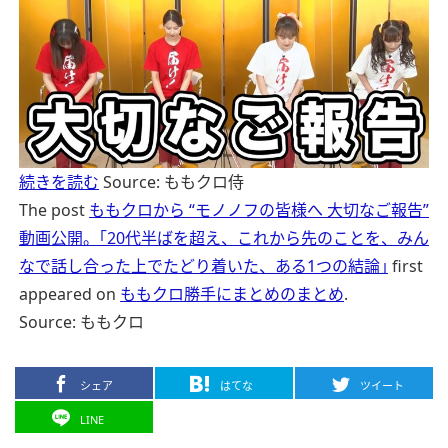
続きを読む
Source: ももクロ侍
The post
ももクロから “モノノフの皆様へ 大切なご報告”
動画公開。｢20代半ばを超え、これから先のことを、みん
なで話し合った上でたどり着いた、ある1つの結論｣
first
appeared on
ももクロ勝手にまとめのまとめ
.
Source: ももクロ
シェア
はてな
ツイート
LINE