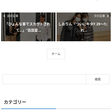
前の記事
次の記事
｢ひょんな事でスカウトされ
しおりん『ついにキタ!! 29〜!!』
て…」“百田夏...
れ...
ホーム
カテゴリー