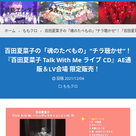
芸能エンタメポータル
坂道グループのメンバーブログを中心に紹介しています
ホーム
›
ももクロ
›
百田夏菜子の「魂のたべもの」“チラ聴かせ”！『百田夏菜子 Ta
百田夏菜子の「魂のたべもの」“チラ聴かせ”！
『百田夏菜子 Talk With Me ライブ CD』AE通
販＆LV会場 限定販売！
投稿
2021/12/04
ももクロ