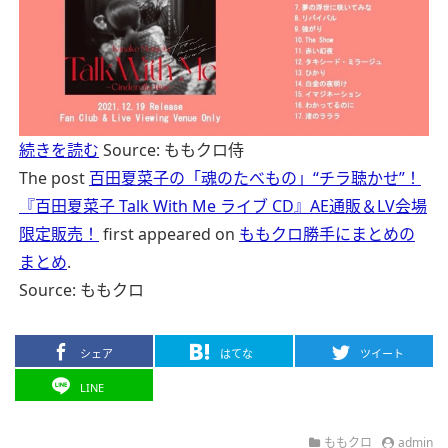
続きを読む
Source: ももクロ侍
The post
百田夏菜子の「魂のたべもの」“チラ聴かせ”！
『百田夏菜子 Talk With Me ライブ CD』AE通販＆LV会場
限定販売！
first appeared on
ももクロ勝手にまとめの
まとめ
.
Source: ももクロ
シェア
はてな
ツイート
LINE
ももクロ
admin