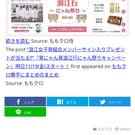
続きを読む
Source: ももクロ侍
The post
“浪江女子発組合メンバーサイン入りプレゼン
トが当たる!!”『胃にゃん発浪江行にゃん祭りキャンペー
ン』明日11/19(金)スタート！
first appeared on
ももク
ロ勝手にまとめのまとめ
.
Source: ももクロ
シェア
はてな
ツイート
LINE
ももクロ
admin