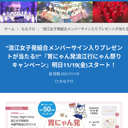
芸能エンタメポータル
坂道グループのメンバーブログを中心に紹介しています
ホーム
›
ももクロ
›
“浪江女子発組合メンバーサイン入りプレゼントが当たる!
“浪江女子発組合メンバーサイン入りプレゼン
トが当たる!!”『胃にゃん発浪江行にゃん祭り
キャンペーン』明日11/19(金)スタート！
投稿
2021/11/18
ももクロ