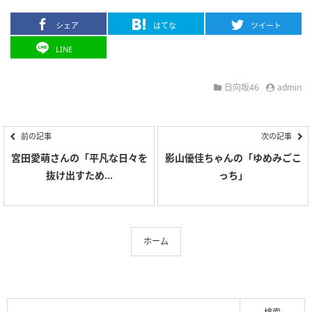
シェア
はてな
ツイート
LINE
日向坂46
admin
前の記事
次の記事
宮田愛萌さんの「平凡な日々を
影山優佳ちゃんの「ゆめみごこ
抜け出すため...
っち」
ホーム