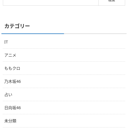
カテゴリー
IT
アニメ
ももクロ
乃木坂46
占い
日向坂46
未分類