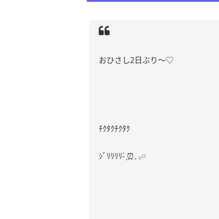
おひさし2日ぶり〜♡
ﾁｸﾀｸﾁｸﾀｸ
ｼﾞﾘﾘﾘﾘ- ̗̀⏰𓈒 𓂂𓏸