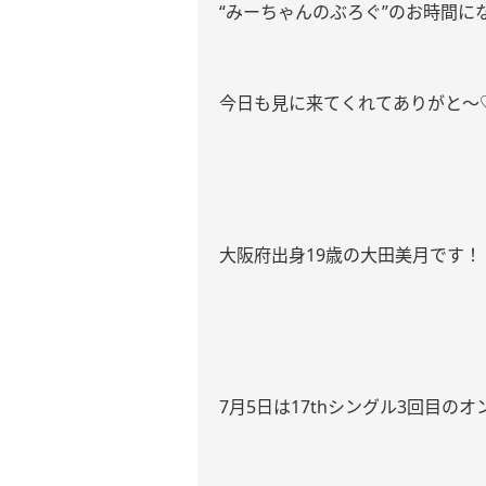
“みーちゃんのぶろぐ”のお時間に
今日も見に来てくれてありがと〜
大阪府出身19歳の大田美月です！
7月5日は17thシングル3回目の