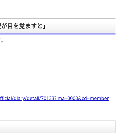
僕が目を覚ますと」
す。
fficial/diary/detail/70133?ima=0000&cd=member