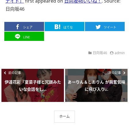
ナイト」
first appeared on
日向坂46いいね！
.
Source:
日向坂46
シェア
はてな
ツイート
LINE
日向坂46
admin
前の記事
次の記事
伊達花彩『夏菜子様と冗談みた
あーりん＆しおりん が興奮気味
いな会話をし...
に飛び入り...
ホーム