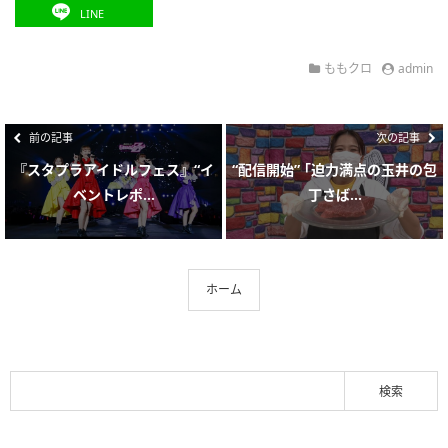
LINE
ももクロ
admin
前の記事
次の記事
『スタプラアイドルフェス』“イ
“配信開始” ｢迫力満点の玉井の包
ベントレポ...
丁さば...
ホーム