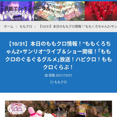
芸能エンタメポータル
坂道グループのメンバーブログを中心に紹介しています
ホーム
›
ももクロ
›
【10/31】本日のももクロ情報！“ももくろちゃんZ×
【10/31】本日のももクロ情報！“ももくろち
ゃんZ×サンリオ”ライブ＆ショー開催！｢もも
クロのぐるぐるグルメ｣放送！ハピクロ！もも
クロくらぶ！
投稿
2021/10/31
ももクロ