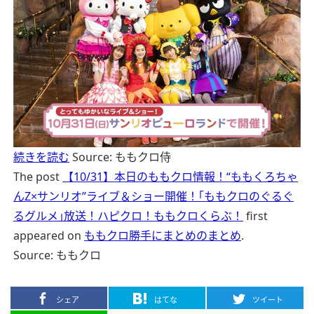
続きを読む
Source: ももクロ侍
The post
【10/31】本日のももクロ情報！“ももくろちゃ
んZ×サンリオ”ライブ＆ショー開催！｢ももクロのぐるぐ
るグルメ｣放送！ハピクロ！ももクロくらぶ！
first
appeared on
ももクロ勝手にまとめのまとめ
.
Source: ももクロ
シェア
はてな
ツイート