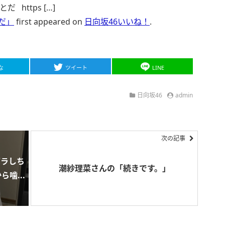
https […]
だ」
first appeared on
日向坂46いいね！
.
な
ツイート
LINE
日向坂46
admin
次の記事
ズラしち
潮紗理菜さんの「続きです。」
噛...