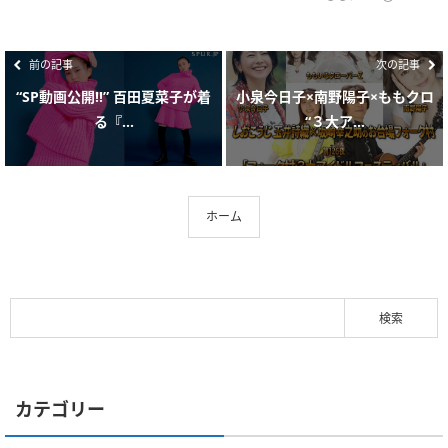
前の記事
次の記事
“SP動画公開!!” 百田夏菜子が着
小泉今日子×南野陽子×ももクロ
る『...
“３大ア...
ホーム
カテゴリー