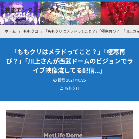
芸能エンタメポータル
坂道グループのメンバーブログを中心に紹介しています
ホーム
›
ももクロ
›
｢ももクリはメラドってこと？」｢極寒再び？」｢川上さ
｢ももクリはメラドってこと？」｢極寒再
び？」｢川上さんが西武ドームのビジョンでラ
イブ映像流してる配信…」
投稿
2021/10/25
ももクロ