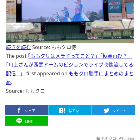
続きを読む
Source: ももクロ侍
The post
｢ももクリはメラドってこと？」｢極寒再び？」
｢川上さんが西武ドームのビジョンでライブ映像流してる
配信…」
first appeared on
ももクロ勝手にまとめのまと
め
.
Source: ももクロ
シェア
はてな
ツイート
LINE
ももクロ
admin