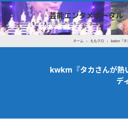
芸能エンタメポータル
坂道グループのメンバーブログを中心に紹介してい
ホーム
›
ももクロ
›
kwkm『
kwkm『タカさんが熱
デ