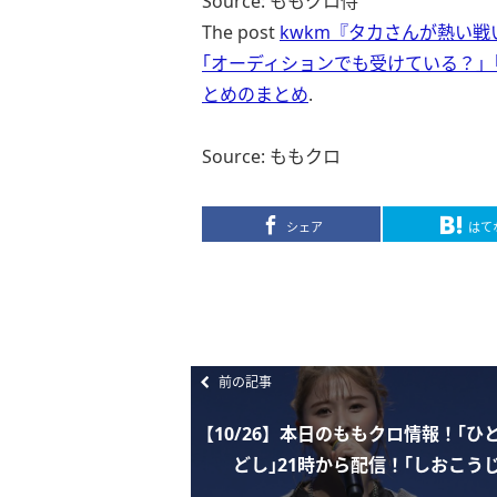
Source: ももクロ侍
The post
kwkm『タカさんが熱い戦
｢オーディションでも受けている？」
とめのまとめ
.
Source: ももクロ
シェア
はて
前の記事
【10/26】本日のももクロ情報！｢ひ
どし｣21時から配信！｢しおこうじ.