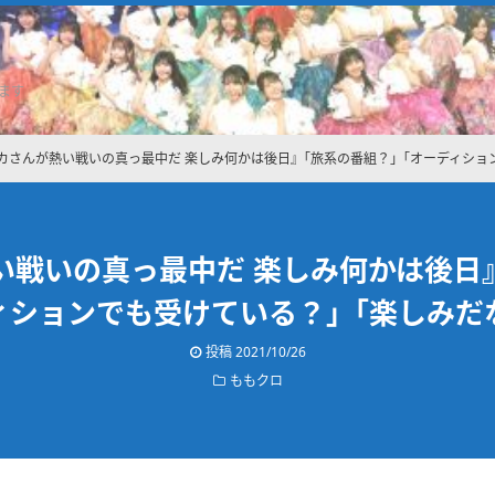
ます
タカさんが熱い戦いの真っ最中だ 楽しみ何かは後日』｢旅系の番組？」｢オーディシ
い戦いの真っ最中だ 楽しみ何かは後日
ィションでも受けている？」｢楽しみだ
投稿
2021/10/26
ももクロ