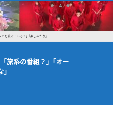
ョンでも受けている？」｢楽しみだな」
』｢旅系の番組？」｢オー
な」