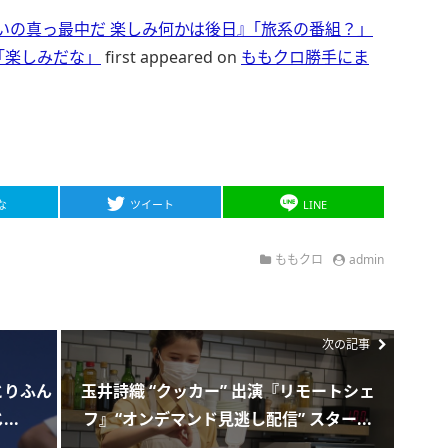
いの真っ最中だ 楽しみ何かは後日』｢旅系の番組？」
｢楽しみだな」
first appeared on
ももクロ勝手にま
な
ツイート
LINE
ももクロ
admin
次の記事
とりふん
玉井詩織 “クッカー” 出演『リモートシェ
..
フ』“オンデマンド見逃し配信” スター...