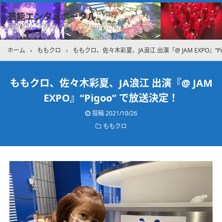
芸能エンタメポータル
坂道グループのメンバーブログを中心に紹介しています
ホーム
›
ももクロ
›
ももクロ、佐々木彩夏、JA浪江 出演『@ JAM EXPO』“Pi
ももクロ、佐々木彩夏、JA浪江 出演『@ JAM
EXPO』“Pigoo” で放送決定！
投稿
2021/10/26
ももクロ