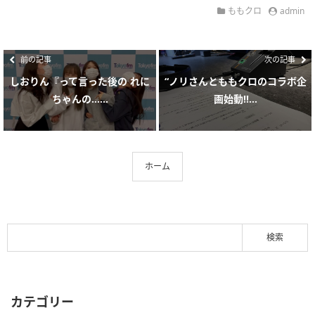
ももクロ
admin
前の記事
次の記事
しおりん『って言った後の れに
“ノリさんとももクロのコラボ企
ちゃんの…...
画始動!!...
ホーム
カテゴリー