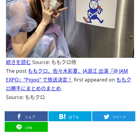
続きを読む
Source: ももクロ侍
The post
ももクロ、佐々木彩夏、JA浪江 出演『@ JAM
EXPO』“Pigoo” で放送決定！
first appeared on
ももク
ロ勝手にまとめのまとめ
.
Source: ももクロ
シェア
はてな
ツイート
LINE