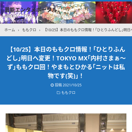
芸能エンタメポータル
坂道グループのメンバーブログを中心に紹介しています
ホーム
›
ももクロ
›
【10/25】本日のももクロ情報！｢ひとりふんどし｣明日
【10/25】本日のももクロ情報！｢ひとりふん
どし｣明日へ変更！TOKYO MX｢内村さまぁ～
ず｣ももクロ回！やまもとひかる｢ニットは私
物です(笑)｣！
投稿
2021/10/25
ももクロ