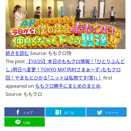
続きを読む
Source: ももクロ侍
The post
【10/25】本日のももクロ情報！｢ひとりふんど
し｣明日へ変更！TOKYO MX｢内村さまぁ～ず｣ももクロ
回！やまもとひかる｢ニットは私物です(笑)｣！
first
appeared on
ももクロ勝手にまとめのまとめ
.
Source: ももクロ
シェア
はてな
ツイート
LINE