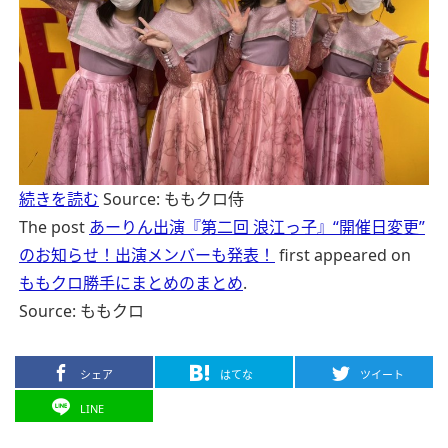
続きを読む
Source: ももクロ侍
The post
あーりん出演『第二回 浪江っ子』“開催日変更”
のお知らせ！出演メンバーも発表！
first appeared on
ももクロ勝手にまとめのまとめ
.
Source: ももクロ
シェア
はてな
ツイート
LINE