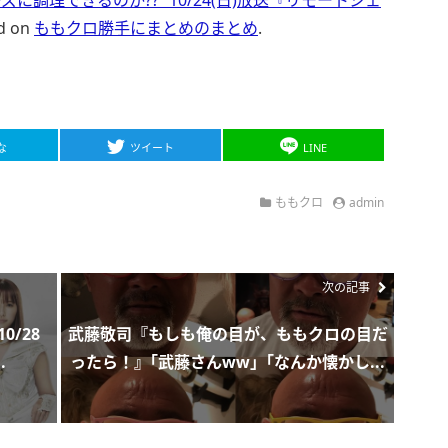
ed on
ももクロ勝手にまとめのまとめ
.
な
ツイート
LINE
ももクロ
admin
次の記事
0/28
武藤敬司『もしも俺の目が、ももクロの目だ
.
ったら！』｢武藤さんww」｢なんか懐かし...