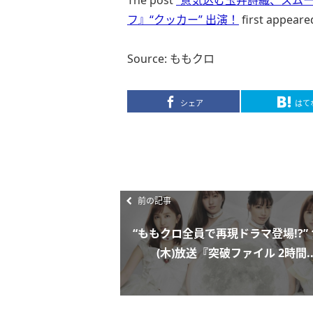
フ』“クッカー” 出演！
first appear
Source: ももクロ
シェア
はて
前の記事
“ももクロ全員で再現ドラマ登場!?” 1
(木)放送『突破ファイル 2時間..