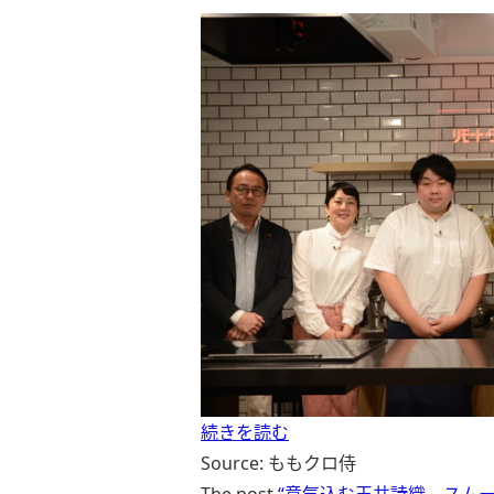
続きを読む
Source: ももクロ侍
The post
“意気込む玉井詩織、スムーズ