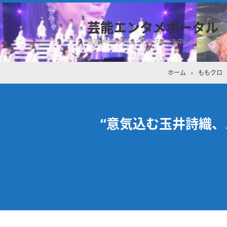
芸能エンタメポータル
坂道グループのメンバーブログを中心に紹介してい
ホーム
›
ももクロ
“意気込む玉井詩織、ス