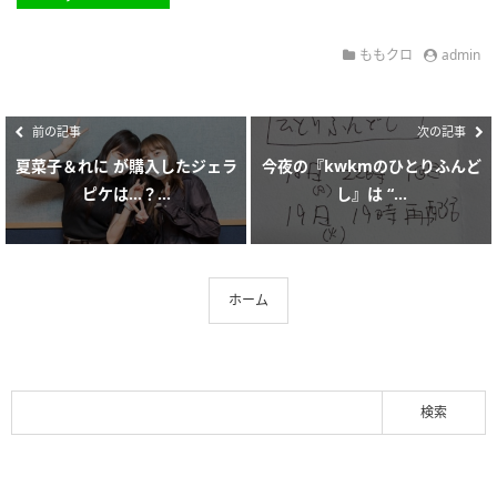
ももクロ
admin
前の記事
次の記事
夏菜子＆れに が購入したジェラ
今夜の『kwkmのひとりふんど
ピケは…？...
し』は “...
ホーム