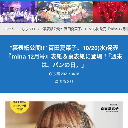
芸能エンタメポータル
坂道グループのメンバーブログを中心に紹介しています
ホーム
›
ももクロ
›
“裏表紙公開!!” 百田夏菜子、10/20(水)発売『min
“裏表紙公開!!” 百田夏菜子、10/20(水)発売
『mina 12月号』表紙＆裏表紙に登場！｢週末
は、パンの日。」
投稿
2021/10/18
ももクロ