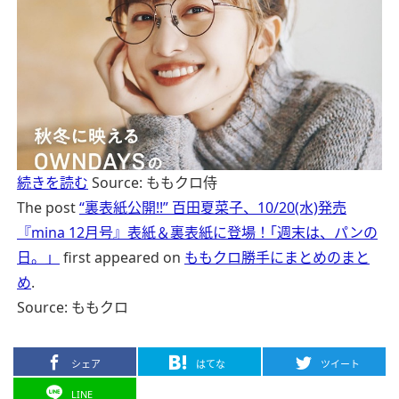
続きを読む
Source: ももクロ侍
The post
“裏表紙公開!!” 百田夏菜子、10/20(水)発売
『mina 12月号』表紙＆裏表紙に登場！｢週末は、パンの
日。」
first appeared on
ももクロ勝手にまとめのまと
め
.
Source: ももクロ
シェア
はてな
ツイート
LINE