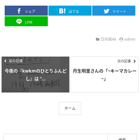
シェア
はてな
ツイート
LINE
日向坂46
admin
前の記事
次の記事
今夜の『kwkmのひとりふんど
丹生明里さんの「~キーマカレー
し』は “...
~」
ホーム