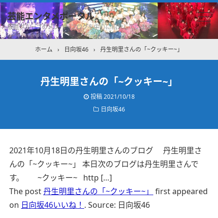
芸能エンタメポータル
坂道グループのメンバーブログを中心に紹介しています
ホーム
›
日向坂46
›
丹生明里さんの「~クッキー~」
丹生明里さんの「~クッキー~」
投稿
2021/10/18
日向坂46
2021年10月18日の丹生明里さんのブログ 丹生明里さ
んの「~クッキー~」 本日次のブログは丹生明里さんで
す。 ~クッキー~ http […]
The post
丹生明里さんの「~クッキー~」
first appeared
on
日向坂46いいね！
.
Source: 日向坂46