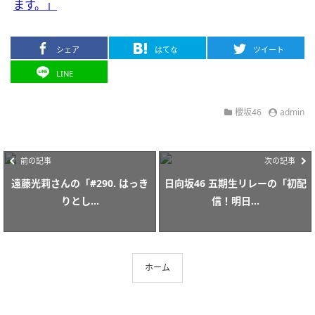
ます。」
シェア
はてな
ツイート
LINE
櫻坂46
admin
前の記事
次の記事
遠藤光莉さんの「#290. はっき
日向坂46 五期生リレーの「初配
りとし...
信！明日...
ホーム