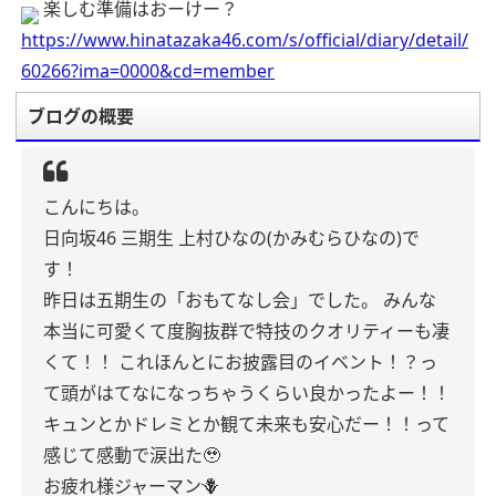
楽しむ準備はおーけー？
https://www.hinatazaka46.com/s/official/diary/detail/
60266?ima=0000&cd=member
ブログの概要
こんにちは。
日向坂46 三期生
上村ひなの(かみむらひなの)で
す！
昨日は五期生の「おもてなし会」でした。
みんな
本当に可愛くて度胸抜群で特技のクオリティーも凄
くて！！
これほんとにお披露目のイベント！？っ
て頭がはてなになっちゃうくらい良かったよー！！
キュンとかドレミとか観て未来も安心だー！！って
感じて感動で涙出た🥹
お疲れ様ジャーマン🪻