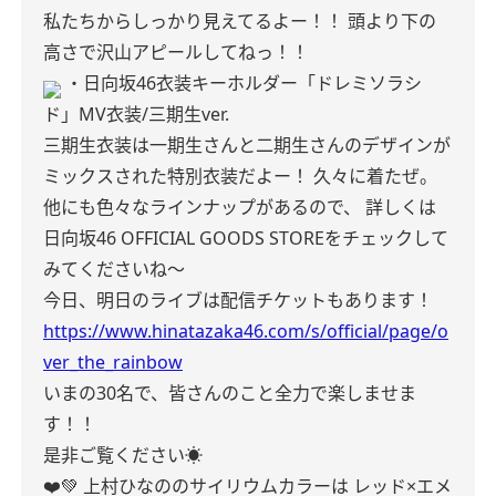
私たちからしっかり見えてるよー！！
頭より下の
高さで沢山アピールしてねっ！！
・日向坂46衣装キーホルダー「ドレミソラシ
ド」MV衣装/三期生ver.
三期生衣装は一期生さんと二期生さんのデザインが
ミックスされた特別衣装だよー！
久々に着たぜ。
他にも色々なラインナップがあるので、
詳しくは
日向坂46 OFFICIAL GOODS STOREをチェックして
みてくださいね〜
今日、明日のライブは配信チケットもあります！
https://www.hinatazaka46.com/s/official/page/o
ver_the_rainbow
いまの30名で、皆さんのこと全力で楽しませま
す！！
是非ご覧ください☀️
❤️💚
上村ひなののサイリウムカラーは
レッド×エメ