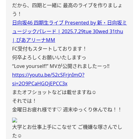
だから、四期と一緒に
最高のライブを作りましょ
う！
日向坂46 四期生ライブ Presented by 新・日向坂ミ
ュージックパレード | 2025.7.29tue 30wed 31thu
| ぴあアリーナMM
FC受付もスタートしております！
何卒よろしくお願いいたしますっ
“Love yourself!”
MVが公開されましたーっ‼︎
https://youtu.be/52cSFrjnImQ?
si=2O9PCaHGQjEPCC3x
またオフショットなどは載せますね☺️
それでは！
金曜日お疲れ様です♡
週末ゆっくり休んでね！！
大学とお仕事上手にこなせて
ご機嫌な塚さんでし
た☺︎