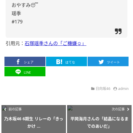
おやすみ😴
瑶季
#179
引用元：
石塚瑶季さんの「ご機嫌☺︎」
シェア
はてな
ツイート
LINE
日向坂46
admin
前の記事
次の記事
乃木坂46 6期生 リレーの「きっ
平岡海月さんの「結晶になるま
かけ ...
でのあいだ」