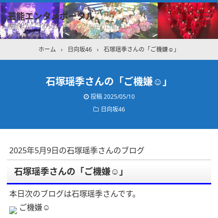
芸能エンタメポータル
坂道グループのメンバーブログを中心に紹介しています
ホーム
›
日向坂46
›
石塚瑶季さんの「ご機嫌☺︎」
石塚瑶季さんの「ご機嫌☺︎」
投稿
2025/05/10
日向坂46
2025年5月9日の石塚瑶季さんのブログ
石塚瑶季さんの「ご機嫌☺︎」
本日次のブログは石塚瑶季さんです。
ご機嫌☺︎