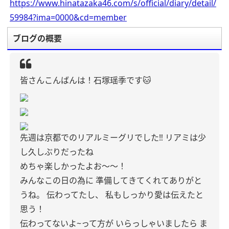
https://www.hinatazaka46.com/s/official/diary/detail/
59984?ima=0000&cd=member
ブログの概要
皆さんこんばんは！石塚瑶季です🐱
先週は京都でのリアルミーグリでした‼︎
リアミは少
し久しぶりだったね
めちゃ楽しかったよお〜〜！
みんなこの日の為に
準備してきてくれてありがと
うね。
伝わってたし、
私もしっかり愛は伝えたと
思う！
伝わってないよ~って方が
いらっしゃいましたら
ま