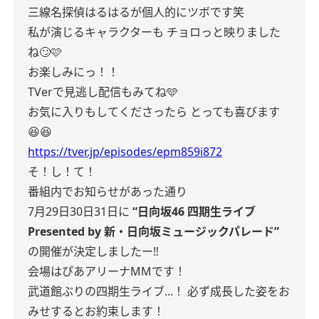
三線名探偵はるはるが個人的にツボです笑
私が演じるキャラクターも
チョロっと映りました
ね🙄🩷
お楽しみにっ！！
TVerで見逃し配信もみてね🩵
お気に入りもしてくださったら
とっても喜びます
😆😆
https://tver.jp/episodes/epm859i872
そ！し！て！
番組内でお知らせがあった通り
7月29日30日31日に
“日向坂46 四期生ライブ
Presented by 新・日向坂ミュージックパレード”
の開催が決定しましたー‼︎
会場はぴあアリーナMMです！
武道館ぶりの四期生ライブ...！
必ず成長した姿をお
みせするとお約束します！